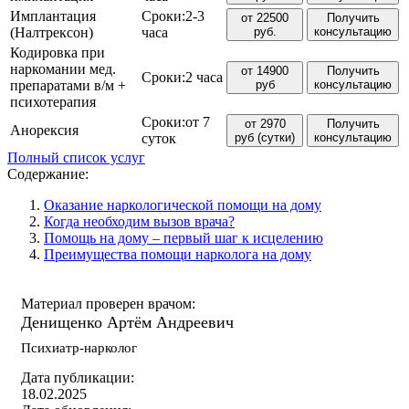
Имплантация
Сроки:
2-3
от 22500
Получить
(Налтрексон)
часа
руб.
консультацию
Кодировка при
наркомании мед.
от 14900
Получить
Сроки:
2 часа
препаратами в/м +
руб
консультацию
психотерапия
Сроки:
от 7
от 2970
Получить
Анорексия
суток
руб (сутки)
консультацию
Полный список услуг
Содержание:
Оказание наркологической помощи на дому
Когда необходим вызов врача?
Помощь на дому – первый шаг к исцелению
Преимущества помощи нарколога на дому
Материал проверен врачом:
Денищенко Артём Андреевич
Психиатр-нарколог
Дата публикации:
18.02.2025