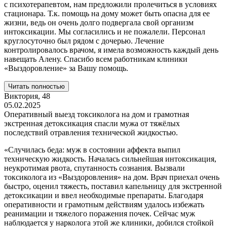
с психотерапевтом, нам предложили пролечиться в условиях
стационара. Т.к. помощь на дому может быть опасна для ее
жизни, ведь он очень долго подвергала свой организм
интоксикации. Мы согласились и не пожалели. Персонал
круглосуточно был рядом с дочерью. Лечение
контролировалось врачом, я имела возможность каждый день
навещать Алену. Спасибо всем работникам клиники
«Выздоровление» за Вашу помощь.
Читать полностью
Виктория,
48
05.02.2025
Оперативный выезд токсиколога на дом и грамотная
экстренная детоксикация спасли мужа от тяжёлых
последствий отравления технической жидкостью.
«Случилась беда: муж в состоянии аффекта выпил
техническую жидкость. Началась сильнейшая интоксикация,
неукротимая рвота, спутанность сознания. Вызвали
токсиколога из «Выздоровления» на дом. Врач приехал очень
быстро, оценил тяжесть, поставил капельницу для экстренной
детоксикации и ввел необходимые препараты. Благодаря
оперативности и грамотным действиям удалось избежать
реанимации и тяжелого поражения почек. Сейчас муж
наблюдается у нарколога этой же клиники, добился стойкой