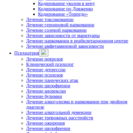
Кодирование уколом в вену
Кодирование по Довженко
Кодирование «Торпедо»
Лечение токсикомании
Лечение героиновой наркомании
Лечение солевой наркомании
Лечение зависимости от марихуаны
Лечение наркомании в реабилитационном центре
Лечение амфетаминовой зависимости
Психиатрия
Лечение неврозов
Клинический психолог
Лечение депрессии
Лечение психозов
Лечение панических атак
Лечение шизофрении
Лечение анорексии
Лечение булимии
Лечение алкоголизма и наркомании при двойном
диагнозе
Лечение алкогольной деменции
Лечение тревожных расстройств
Лечение ожирения
Лечение шизофрении