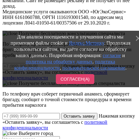
компании. Сайт не размещает рекламу и не получает от нее
доход.
Медицинские услуги оказываются ООО «ЮгЭкоСервис»
ИНН 6161060788, ОРГН 1116193001540, по адресам мед
лицензии Л041-01050-61/00357506 от 29.10.2020 г.
Получите бесплатную консультацию специалиста
Для анализа посещаемости и улучшения сайта мы
применяем файлы cookie и
Яндекс.Метрику
. Продолжая
По телефону врач соберет первичный анамнез, сформирует
пользоваться сайтом, вы даёте согласие на обработку
бригаду, сообщит о точной стоимости процедуры и времени
прибытия нарколога
ваших данных. Подробная информация:
согласие
и
политика на обработку данных
,
политика
Нажимая кнопку
Оставить заявку
конфиденциальности
,
пользовательское соглашение
.
«Оставить заявку», вы соглашаетесь с
политикой
конфиденциальности
СОГЛАСЕН(А)
Получите бесплатную консультацию специалиста
По телефону врач соберет первичный анамнез, сформирует
бригаду, сообщит о точной стоимости процедуры и времени
прибытия нарколога
Нажимая кнопку
Оставить заявку
«Оставить заявку», вы соглашаетесь с
политикой
конфиденциальности
Выберите город