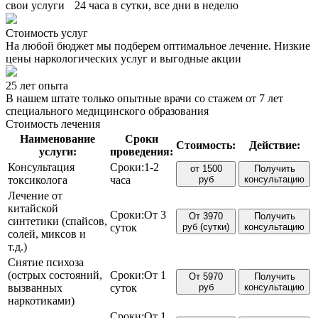
свои услуги 24 часа в сутки, все дни в неделю
Стоимость услуг
На любой бюджет мы подберем оптимальное лечение. Низкие
цены наркологических услуг и выгодные акции
25 лет опыта
В нашем штате только опытные врачи со стажем от 7 лет
специального медицинского образования
Стоимость лечения
Наименование
Сроки
Стоимость:
Действие:
услуги:
проведения:
Консультация
Сроки:
1-2
от 1500
Получить
токсиколога
часа
руб
консультацию
Лечение от
китайской
Сроки:
От 3
От 3970
Получить
синтетики (спайсов,
суток
руб (сутки)
консультацию
солей, миксов и
т.д.)
Снятие психоза
(острых состояний,
Сроки:
От 1
От 5970
Получить
вызванных
суток
руб
консультацию
наркотиками)
Сроки:
От 1