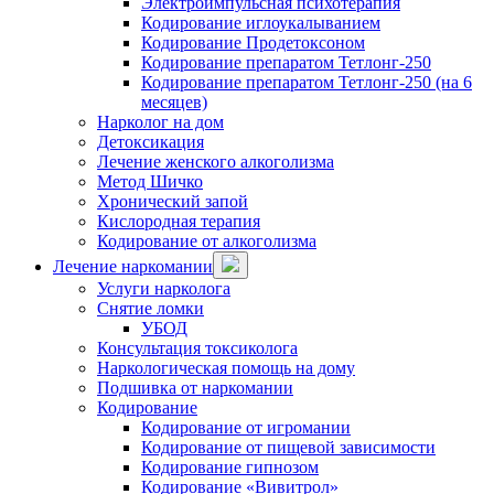
Электроимпульсная психотерапия
Кодирование иглоукалыванием
Кодирование Продетоксоном
Кодирование препаратом Тетлонг-250
Кодирование препаратом Тетлонг-250 (на 6
месяцев)
Нарколог на дом
Детоксикация
Лечение женского алкоголизма
Метод Шичко
Хронический запой
Кислородная терапия
Кодирование от алкоголизма
Лечение наркомании
Услуги нарколога
Снятие ломки
УБОД
Консультация токсиколога
Наркологическая помощь на дому
Подшивка от наркомании
Кодирование
Кодирование от игромании
Кодирование от пищевой зависимости
Кодирование гипнозом
Кодирование «Вивитрол»