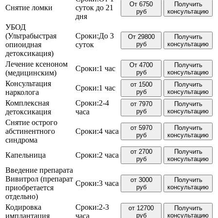
От 6750
Получить
Снятие ломки
суток до 21
руб
консультацию
дня
УБОД
(Ультрабыстрая
Сроки:
До 3
От 29800
Получить
опиоидная
суток
руб
консультацию
детоксикация)
Лечение ксеноном
От 4700
Получить
Сроки:
1 час
(медицинским)
руб
консультацию
Консультация
от 1500
Получить
Сроки:
1 час
нарколога
руб
консультацию
Комплексная
Сроки:
2-4
от 7970
Получить
детоксикация
часа
руб
консультацию
Снятие острого
от 5970
Получить
абстинентного
Сроки:
4 часа
руб
консультацию
синдрома
от 2700
Получить
Капельница
Сроки:
2 часа
руб
консультацию
Введение препарата
Вивитрол (препарат
от 3000
Получить
Сроки:
3 часа
приобретается
руб
консультацию
отдельно)
Кодировка
Сроки:
2-3
от 12700
Получить
имплантация
часа
руб
консультацию