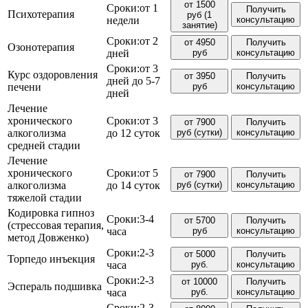
от 1500
Сроки:
от 1
Получить
Психотерапия
руб (1
недели
консультацию
занятие)
Сроки:
от 2
от 4950
Получить
Озонотерапия
дней
руб
консультацию
Сроки:
от 3
Курс оздоровления
от 3950
Получить
дней до 5-7
печени
руб
консультацию
дней
Лечение
хронического
Сроки:
от 3
от 7900
Получить
алкоголизма
до 12 суток
руб (сутки)
консультацию
средней стадии
Лечение
хронического
Сроки:
от 5
от 7900
Получить
алкоголизма
до 14 суток
руб (сутки)
консультацию
тяжелой стадии
Кодировка гипноз
Сроки:
3-4
от 5700
Получить
(стрессовая терапия,
часа
руб
консультацию
метод Довженко)
Сроки:
2-3
от 5000
Получить
Торпедо инъекция
часа
руб.
консультацию
Сроки:
2-3
от 10000
Получить
Эспераль подшивка
часа
руб.
консультацию
Сроки:
2-3