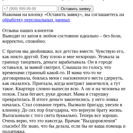
Оставить заявку
Нажимая на кнопку «Оставить заявку», вы соглашаетесь на
обработку персональных данных
Отзывы наших клиентов
Выводят из запоя в любом состоянии идеально – без боли,
В
корректно, спокойно.
М
С братом мы двойняшки, все детство вместе. Чувствую его,
е
как никто другой. Ему плохо и мне нехорошо. Уезжала за
с
границу танцевать, деньги зарабатывала. Он в городе
у
оставался, за мамой смотрел. Слышала по голосу, что
о
временами странный какой-то. И мама что-то не
договаривала, боялась меня с насиженного места сдернуть,
как оказалось. Приехала, когда контракт закончился, а тут
такое. Квартиру словно вынесли всю. А он и на человека не
0
похож. Глаза бегают, руки дрожат. Мама в старушку
превратилась. В итоге деньги закончились. у него ломка
началась. Стал сознание терять. Вызвали бригаду, увезли в
клинику. До сих пор благодарна, что вернули брату жизнь.
Вытаскивали с того света буквально. Теперь все хорошо.
Очень верю, что это навсегда. Врачам "Выздоровления"
спасибо! Не знаю, что бы делала, если бы не ваша помощь и
поддержка.