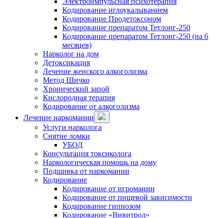
Электроимпульсная психотерапия
Кодирование иглоукалыванием
Кодирование Продетоксоном
Кодирование препаратом Тетлонг-250
Кодирование препаратом Тетлонг-250 (на 6
месяцев)
Нарколог на дом
Детоксикация
Лечение женского алкоголизма
Метод Шичко
Хронический запой
Кислородная терапия
Кодирование от алкоголизма
Лечение наркомании
Услуги нарколога
Снятие ломки
УБОД
Консультация токсиколога
Наркологическая помощь на дому
Подшивка от наркомании
Кодирование
Кодирование от игромании
Кодирование от пищевой зависимости
Кодирование гипнозом
Кодирование «Вивитрол»