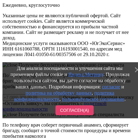
Ежедневно, круглосуточно
Указанные цены не являются публичной офертой. Сайт
использует cookies. Сайт является коммерческой
собственностью и финансируется из прибыли частной
компании. Сайт не размещает рекламу и не получает от нее
доход.
Медицинские услуги оказываются ООО «ЮгЭкоСервис»
ИНН 6161060788, ОРГН 1116193001540, по адресам мед
лицензии Л041-01050-61/00357506 от 29.10.2020 г.
Получите бесплатную консультацию специалиста
Для анализа посещаемости и улучшения сайта мы
применяем файлы cookie и
Яндекс.Метрику
. Продолжая
По телефону врач соберет первичный анамнез, сформирует
пользоваться сайтом, вы даёте согласие на обработку
бригаду, сообщит о точной стоимости процедуры и времени
прибытия нарколога
ваших данных. Подробная информация:
согласие
и
политика на обработку данных
,
политика
Нажимая кнопку
Оставить заявку
конфиденциальности
,
пользовательское соглашение
.
«Оставить заявку», вы соглашаетесь с
политикой
конфиденциальности
СОГЛАСЕН(А)
Получите бесплатную консультацию специалиста
По телефону врач соберет первичный анамнез, сформирует
бригаду, сообщит о точной стоимости процедуры и времени
прибытия нарколога