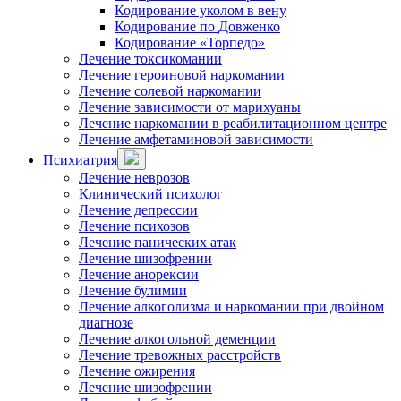
Кодирование уколом в вену
Кодирование по Довженко
Кодирование «Торпедо»
Лечение токсикомании
Лечение героиновой наркомании
Лечение солевой наркомании
Лечение зависимости от марихуаны
Лечение наркомании в реабилитационном центре
Лечение амфетаминовой зависимости
Психиатрия
Лечение неврозов
Клинический психолог
Лечение депрессии
Лечение психозов
Лечение панических атак
Лечение шизофрении
Лечение анорексии
Лечение булимии
Лечение алкоголизма и наркомании при двойном
диагнозе
Лечение алкогольной деменции
Лечение тревожных расстройств
Лечение ожирения
Лечение шизофрении